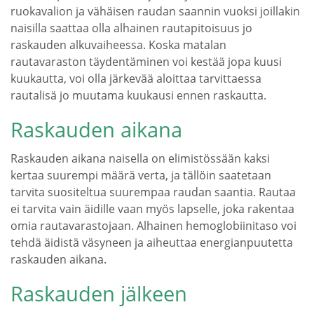
ruokavalion ja vähäisen raudan saannin vuoksi joillakin
naisilla saattaa olla alhainen rautapitoisuus jo
raskauden alkuvaiheessa. Koska matalan
rautavaraston täydentäminen voi kestää jopa kuusi
kuukautta, voi olla järkevää aloittaa tarvittaessa
rautalisä jo muutama kuukausi ennen raskautta.
Raskauden aikana
Raskauden aikana naisella on elimistössään kaksi
kertaa suurempi määrä verta, ja tällöin saatetaan
tarvita suositeltua suurempaa raudan saantia. Rautaa
ei tarvita vain äidille vaan myös lapselle, joka rakentaa
omia rautavarastojaan. Alhainen hemoglobiinitaso voi
tehdä äidistä väsyneen ja aiheuttaa energianpuutetta
raskauden aikana.
Raskauden jälkeen