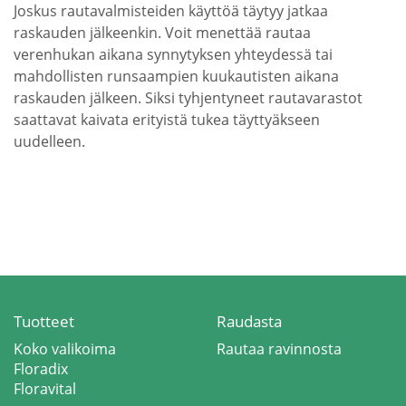
Joskus rautavalmisteiden käyttöä täytyy jatkaa
raskauden jälkeenkin. Voit menettää rautaa
verenhukan aikana synnytyksen yhteydessä tai
mahdollisten runsaampien kuukautisten aikana
raskauden jälkeen. Siksi tyhjentyneet rautavarastot
saattavat kaivata erityistä tukea täyttyäkseen
uudelleen.
Tuotteet
Raudasta
Koko valikoima
Rautaa ravinnosta
Floradix
Floravital