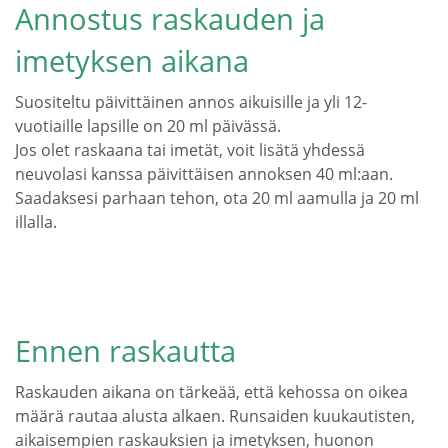
Annostus raskauden ja
imetyksen aikana
Suositeltu päivittäinen annos aikuisille ja yli 12-
vuotiaille lapsille on 20 ml päivässä.
Jos olet raskaana tai imetät, voit lisätä yhdessä
neuvolasi kanssa päivittäisen annoksen 40 ml:aan.
Saadaksesi parhaan tehon, ota 20 ml aamulla ja 20 ml
illalla.
Ennen raskautta
Raskauden aikana on tärkeää, että kehossa on oikea
määrä rautaa alusta alkaen. Runsaiden kuukautisten,
aikaisempien raskauksien ja imetyksen, huonon