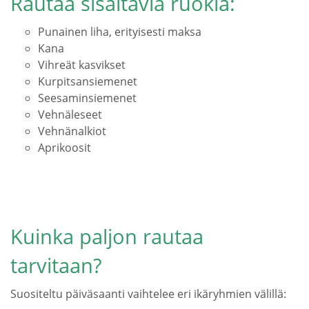
Rautaa sisältäviä ruokia:
Punainen liha, erityisesti maksa
Kana
Vihreät kasvikset
Kurpitsansiemenet
Seesaminsiemenet
Vehnäleseet
Vehnänalkiot
Aprikoosit
Kuinka paljon rautaa
tarvitaan?
Suositeltu päiväsaanti vaihtelee eri ikäryhmien välillä: