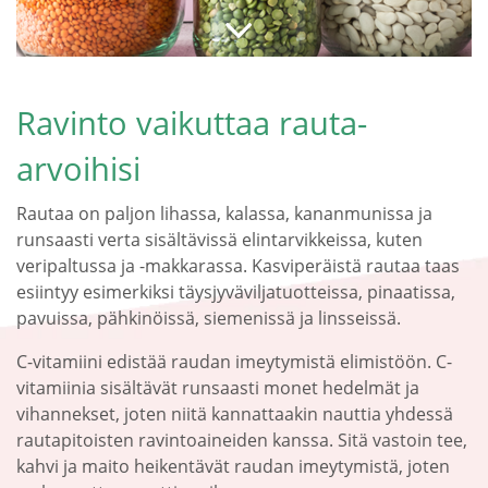
Ravinto vaikuttaa rauta-
arvoihisi
Rautaa on paljon lihassa, kalassa, kananmunissa ja
runsaasti verta sisältävissä elintarvikkeissa, kuten
veripaltussa ja -makkarassa. Kasviperäistä rautaa taas
esiintyy esimerkiksi täysjyväviljatuotteissa, pinaatissa,
pavuissa, pähkinöissä, siemenissä ja linsseissä.
C-vitamiini edistää raudan imeytymistä elimistöön. C-
vitamiinia sisältävät runsaasti monet hedelmät ja
vihannekset, joten niitä kannattaakin nauttia yhdessä
rautapitoisten ravintoaineiden kanssa. Sitä vastoin tee,
kahvi ja maito heikentävät raudan imeytymistä, joten