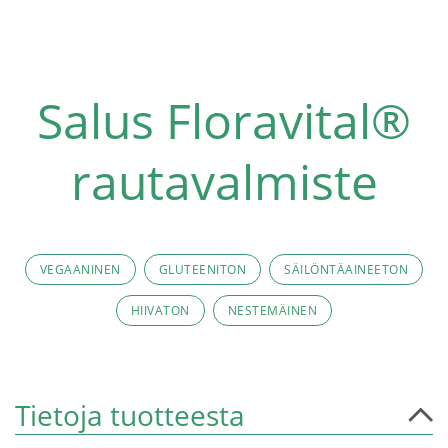
Salus Floravital®
rautavalmiste
VEGAANINEN
GLUTEENITON
SÄILÖNTÄAINEETON
HIIVATON
NESTEMÄINEN
Tietoja tuotteesta