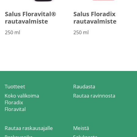
Salus Floravital®
Salus Floradix
rautavalmiste
rautavalmiste
250 ml
250 ml
Tuotteet
Raudasta
Koko valikoima
Rautaa ravinnosta
Floradix
Floravital
Rautaa raskausajalle
Meistä