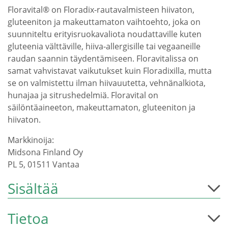
Floravital® on Floradix-rautavalmisteen hiivaton,
gluteeniton ja makeuttamaton vaihtoehto, joka on
suunniteltu erityisruokavaliota noudattaville kuten
gluteenia välttäville, hiiva-allergisille tai vegaaneille
raudan saannin täydentämiseen. Floravitalissa on
samat vahvistavat vaikutukset kuin Floradixilla, mutta
se on valmistettu ilman hiivauutetta, vehnänalkiota,
hunajaa ja sitrushedelmiä. Floravital on
säilöntäaineeton, makeuttamaton, gluteeniton ja
hiivaton.
Markkinoija:
Midsona Finland Oy
PL 5, 01511 Vantaa
Sisältää
Tietoa